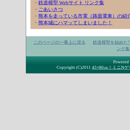
・
鉄道模型 Webサイト リンク集
・
ごあいさつ
・
熊本を走っている市電（路面電車）の紹
・
熊本城にハマッてしまいました！
このページの一番上に戻る
鉄道模型を始めた
ンク集
Powered
Copyright (C)2011
45×80㎝！ミニ