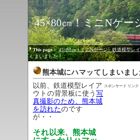
45×80㎝！ミニNゲ
This page：
45×80㎝！ミニNゲージ・鉄道模型レイ
しまいました！
熊本城にハマッてしまいまし
以前、鉄道模型レイア
スポンサード リンク
ウトの背景板に使う
写
真撮影のため、熊本城
を訪れた
のです
が・・
それ以来、熊本城