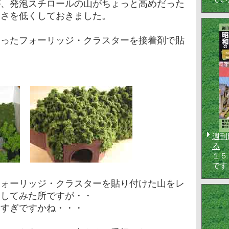
が、発泡スチロールの山がちょっと高めだった
高さを低くしておきました。
切ったフォーリッジ・クラスターを接着剤で貼
。
週刊
る
１５
です
フォーリッジ・クラスターを貼り付けた山をレ
トしてみた所ですが・・
しすぎですかね・・・