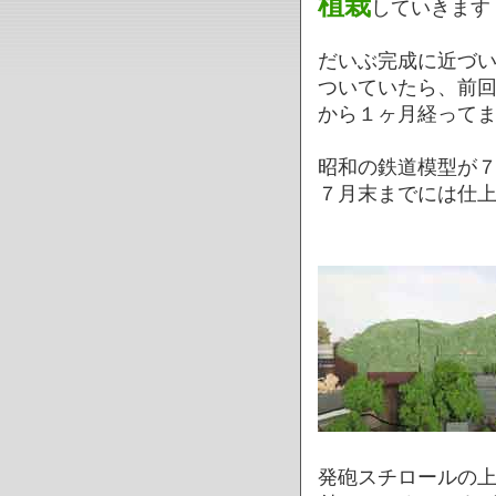
植栽
していきます
だいぶ完成に近づ
ついていたら、前
から１ヶ月経って
昭和の鉄道模型が
７月末までには仕
発砲スチロールの