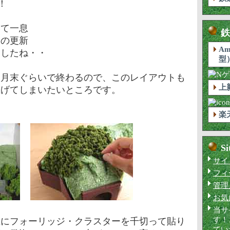
！
いて一息
鉄
回の更新
Am
ましたね・・
型
７月末ぐらいで終わるので、このレイアウトも
上
上げてしまいたいところです。
楽
Si
サイ
フィ
管理
お気
当サ
す！
上にフォーリッジ・クラスターを千切って貼り
てい