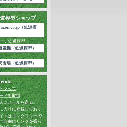
道模型ショップ
azon.co.jp（鉄道模
）
新電機（鉄道模型）
天市場（鉄道模型）
teinfo
トマップ
ードを取得
人にメールを送る。
に入りに登録しておく
イトはリンクフリーで
ご自由にリンクを張っ
ただいて構いません。