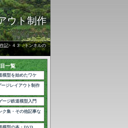
イアウト制作
作記
> ４３．トンネルの
目一覧
道模型を始めたワケ
ゲージレイアウト制作
ゲージ鉄道模型入門
ンク集・その他記事な
道模型の本・DVD