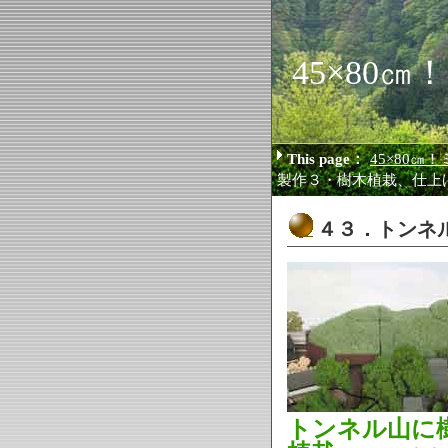
45×80
This page：
45×80㎝
製作３・樹木植栽、仕上
４３．トンネ
トンネル山に