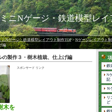
㎝！ミニNゲージ・鉄道模型レ
！ミニNゲージ・鉄道模型レイアウト制作TOP
>
Nゲージレイアウト制
げ編
ルの製作３・樹木植栽、仕上げ編
項
鉄
スポンサード リンク
N
記
Ｎ
リ
ど
樹木を
鉄