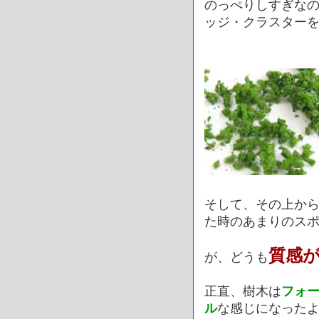
のっぺりしすぎな
ッジ・クラスター
そして、その上か
た時のあまりのス
質感
が、どうも
正直、樹木は
フォ
ル
な感じになった