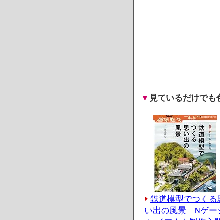
▼
見ているだけでも
鉄道模型でつくる
い出の風景―Nゲー