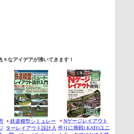
色々なアイデアが沸いてきます！
Nゲージレイアウト
思
鉄道模型シミュレー
作りに挑戦! KATOユニ
ジ
ターレイアウト設計入